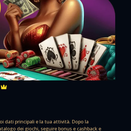
0
dati principali e la tua attività. Dopo la
 catalogo dei giochi, seguire bonus e cashback e