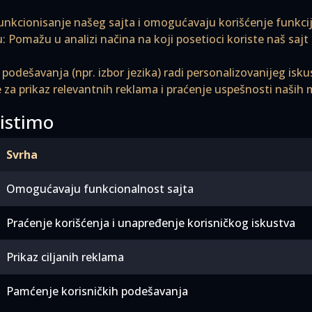
unkcionisanje našeg sajta i omogućavaju korišćenje funkcij
u: Pomažu u analizi načina na koji posetioci koriste naš saj
podešavanja (npr. izbor jezika) radi personalizovanijeg isku
se za prikaz relevantnih reklama i praćenje uspešnosti naši
ristimo
Svrha
Omogućavaju funkcionalnost sajta
Praćenje korišćenja i unapređenje korisničkog iskustva
Prikaz ciljanih reklama
Pamćenje korisničkih podešavanja