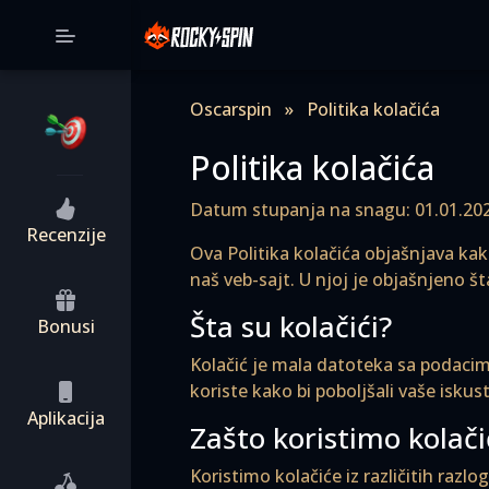
Oscarspin
»
Politika kolačića
Politika kolačića
Datum stupanja na snagu: 01.01.20
Recenzije
Ova Politika kolačića objašnjava kako
naš veb-sajt. U njoj je objašnjeno š
Šta su kolačići?
Bonusi
Kolačić je mala datoteka sa podacima
koriste kako bi poboljšali vaše isku
Aplikacija
Zašto koristimo kolači
Koristimo kolačiće iz različitih razlog