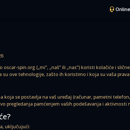
Online
26
 oscar-spin.org („mi“, „naš“ ili „nas“) koristi kolačiće i sli
ta su ove tehnologije, zašto ih koristimo i koja su vaša pra
 koja se postavlja na vaš uređaj (računar, pametni telefon, 
stvo pregledanja pamćenjem vaših podešavanja i aktivnosti n
će?
a, uključujući: