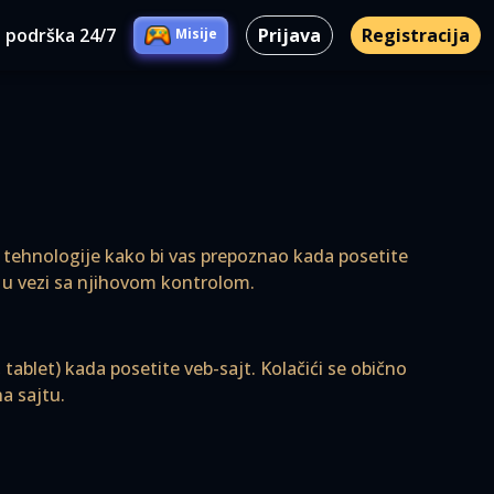
 podrška 24/7
Prijava
Registracija
Misije
čne tehnologije kako bi vas prepoznao kada posetite
va u vezi sa njihovom kontrolom.
tablet) kada posetite veb-sajt. Kolačići se obično
a sajtu.