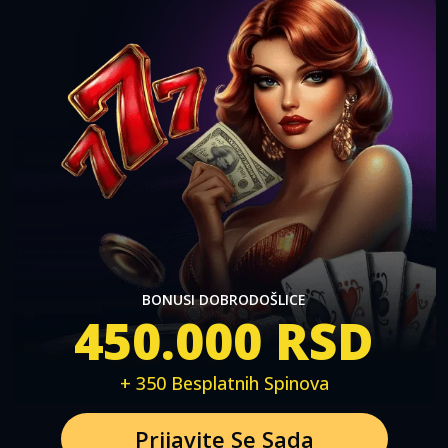
BONUSI DOBRODOŠLICE
450.000 RSD
+ 350 Besplatnih Spinova
Prijavite Se Sada