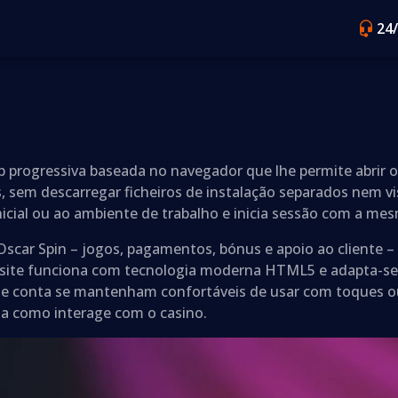
24
b progressiva baseada no navegador que lhe permite abrir 
, sem descarregar ficheiros de instalação separados nem vi
icial ou ao ambiente de trabalho e inicia sessão com a mesm
Oscar Spin – jogos, pagamentos, bónus e apoio ao cliente – 
site funciona com tecnologia moderna HTML5 e adapta-se a
de conta se mantenham confortáveis de usar com toques ou c
ma como interage com o casino.