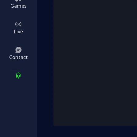
Games
Live
Contact