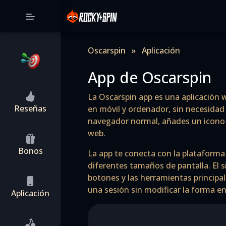
Oscarspin
»
Aplicación
App de Oscarspin
La Oscarspin app es una aplicación 
Reseñas
en móvil y ordenador, sin necesidad 
navegador normal, añades un icono a l
web.
Bonos
La app te conecta con la plataforma
diferentes tamaños de pantalla. El 
botones y las herramientas principa
una sesión sin modificar la forma en
Aplicación